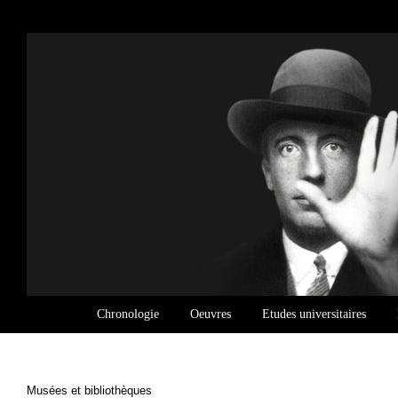
Passer
au
contenu
Chronologie
Oeuvres
Etudes universitaires
Musées et bibliothèques