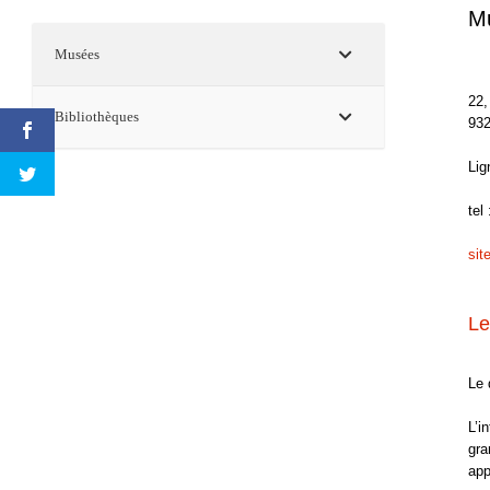
Mu
Musées
22,
Bibliothèques
932
Lig
tel
site
Le
Le 
L’i
gra
app